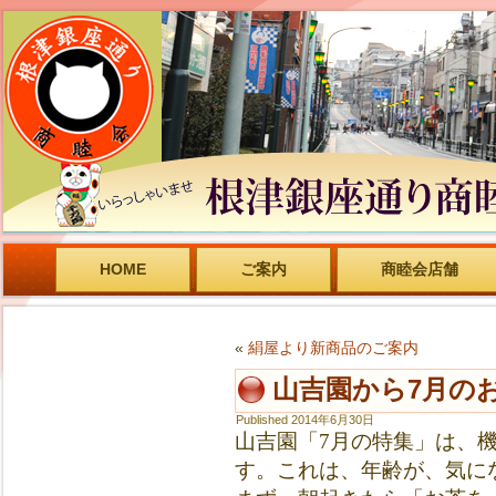
HOME
ご案内
商睦会店舗
«
絹屋より新商品のご案内
山吉園から7月の
Published
2014年6月30日
山吉園「7月の特集」は、
す。これは、年齢が、気に