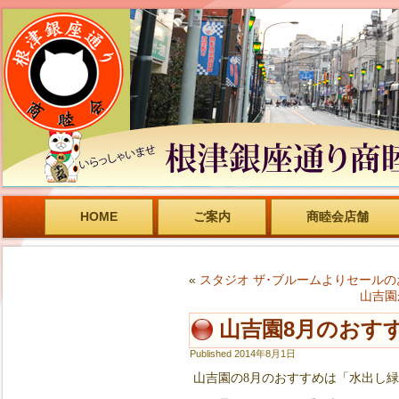
HOME
ご案内
商睦会店舗
«
スタジオ ザ･ブルームよりセール
山吉園
山吉園8月のおす
Published
2014年8月1日
山吉園の8月のおすすめは「水出し