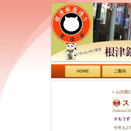
HOME
ご案内
«
山吉園
ス
Published
2
☆もうす
今年も2