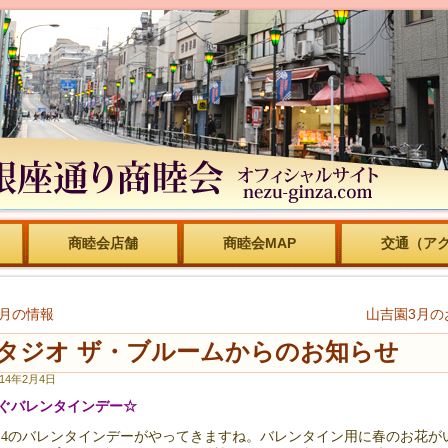
商睦会店舗
商睦会MAP
交通（ア
2月の情報
山吉園3月の
タジオ ザ・ブルームからのお知らせ
014年2月4日
ぐバレンタインデー☆
/14のバレンタインデーがやってきますね。バレンタイン用に春のお花が