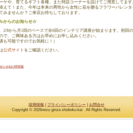
ーケや、育てるギフト各種、また特設コーナーを設けてご用意してます
添えて！また、今年は本来の男性から女性に花を贈るフラワーバレンタ
てみませんか？ご来店お待ちしております。
ルからのお知らせ☆
、2/8から月1回のペースで全6回のインテリア講座が始まります。初回
ので、ご興味ある方はお早めにお申し込みください。
講も可能ですのでお気軽に！）
公式サイト
は
をご確認ください。
知らせ&お得情報
採用情報
|
プライバシーポリシー
|
お問合せ
Copyright © 2026nezu ginza shoboku-kai . All Rights Reserved.