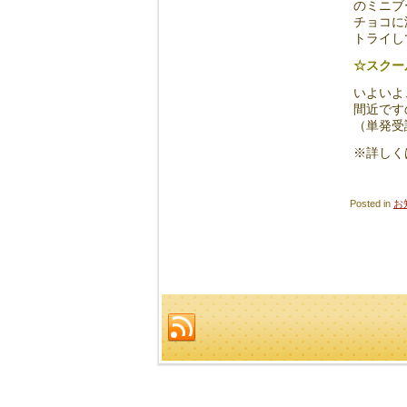
のミニブ
チョコに
トライし
☆スクー
いよいよ
間近です
（単発受
※詳しく
Posted in
お