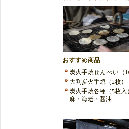
おすすめ商品
炭火手焼せんべい（10
大判炭火手焼（2枚）：
炭火手焼各種（5枚入
麻・海老・醤油