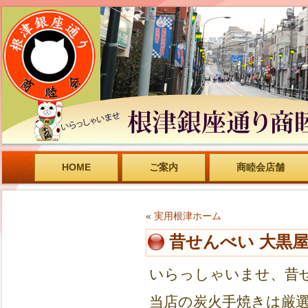
HOME
ご案内
商睦会店舗
«
実用根津ホーム
昔せんべい 大黒
いらっしゃいませ、昔
当店の炭火手焼きは厳