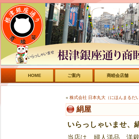
HOME
ご案内
商睦会店舗
«
株式会社 日本丸大（にほんまるだ
絹屋
いらっしゃいませ、
当店は、婦人洋品、洋