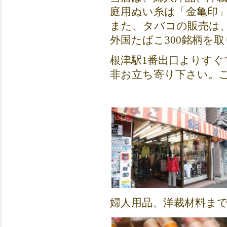
庭用ぬい糸は「金亀印
また、タバコの販売は
外国たばこ300銘柄を
根津駅1番出口よりす
非お立ち寄り下さい。
婦人用品、洋裁材料ま