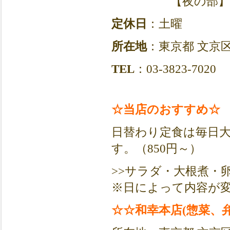
【
夜の部】1
定休日
：土曜
所在地
：東京都 文京区根
TEL
：03-3823-7020
☆当店のおすすめ☆
日替わり定食は毎日
す。
（850円～）
>>サラダ・大根煮・
※日によって内容が
☆☆和幸本店(惣菜、