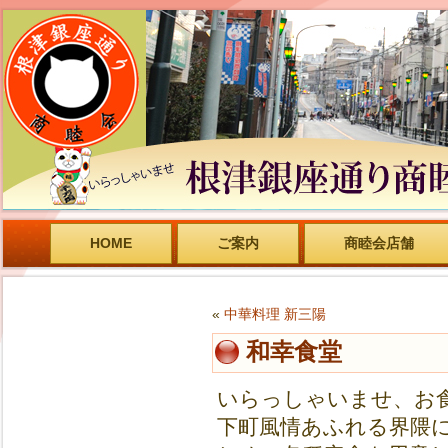
HOME
ご案内
商睦会店舗
«
中華料理 新三陽
和幸食堂
いらっしゃいませ、お食
下町風情あふれる界隈