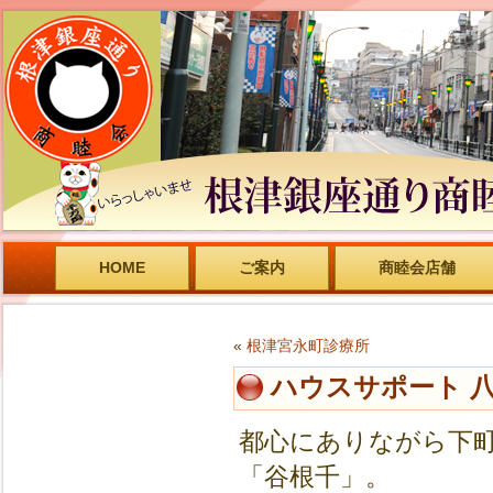
HOME
ご案内
商睦会店舗
«
根津宮永町診療所
ハウスサポート 
都心にありながら下
「谷根千」。