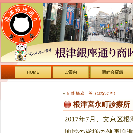
HOME
ご案内
商睦会店舗
«
旬菜 鮪處 英（はなぶさ）
根津宮永町診療所
2017年7月、文京区
地域の皆様の健康増